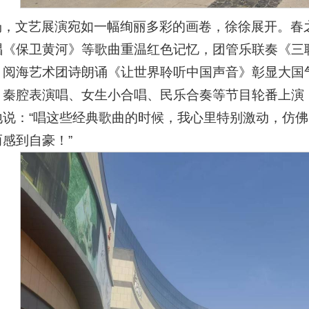
场，文艺展演宛如一幅绚丽多彩的画卷，徐徐展开。春
唱《保卫黄河》等歌曲重温红色记忆，团管乐联奏《三
，阅海艺术团诗朗诵《让世界聆听中国声音》彰显大国
、秦腔表演唱、女生小合唱、民乐合奏等节目轮番上演
地说：“唱这些经典歌曲的时候，我心里特别激动，仿
感到自豪！”