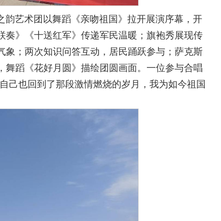
之韵艺术团以舞蹈《亲吻祖国》拉开展演序幕，开
联奏》《十送红军》传递军民温暖；旗袍秀展现传
气象；两次知识问答互动，居民踊跃参与；萨克斯
，舞蹈《花好月圆》描绘团圆画面。一位参与合唱
佛自己也回到了那段激情燃烧的岁月，我为如今祖国