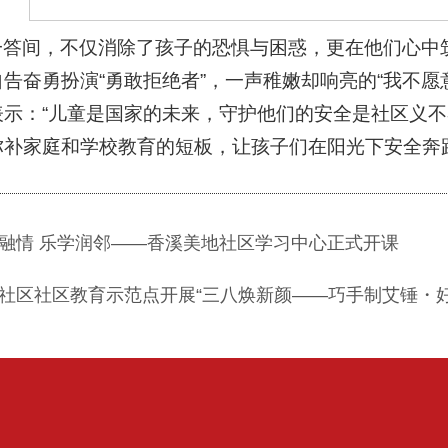
一答间，不仅消除了孩子的恐惧与困惑，更在他们心中筑
告奋勇扮演“勇敢拒绝者”，一声稚嫩却响亮的“我不
表示：“儿童是国家的未来，守护他们的安全是社区义
弥补家庭和学校教育的短板，让孩子们在阳光下安全奔
融情 乐学润邻——香溪美地社区学习中心正式开课
社区社区教育示范点开展“三八焕新颜——巧手制艾锤・好