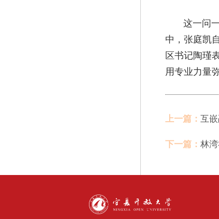
这一问
中，张庭凯自
区书记陶瑾
用专业力量
上一篇：
互嵌
下一篇：
林湾