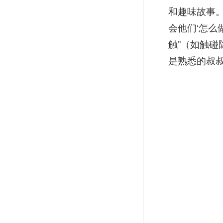
和趣味故事。
会他们‘怎么
触”（如触碰
是熟悉的叔叔