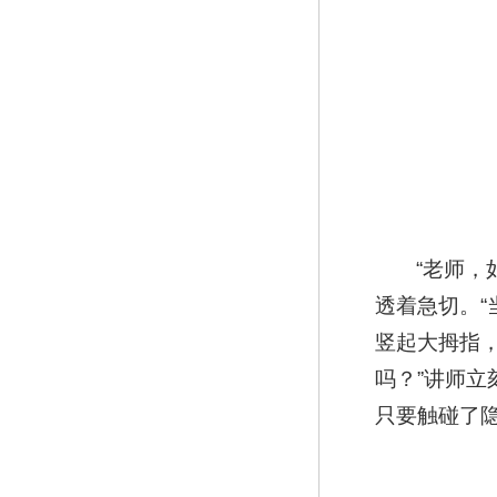
“老师
透着急切。
竖起大拇指
吗？”讲师
只要触碰了