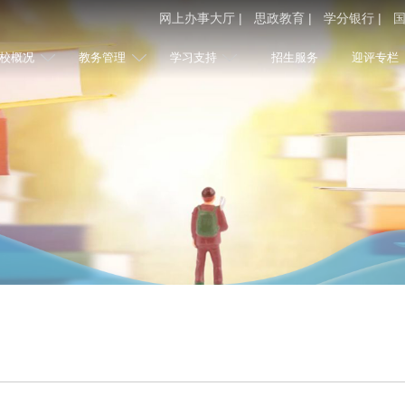
网上办事大厅 |
思政教育 |
学分银行 |
国
校概况
教务管理
学习支持
招生服务
迎评专栏