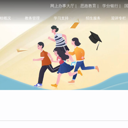
网上办事大厅 |
思政教育 |
学分银行 |
国
校概况
教务管理
学习支持
招生服务
迎评专栏